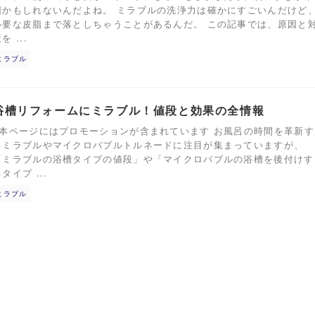
因かもしれないんだよね。 ミラブルの洗浄力は確かにすごいんだけど
必要な皮脂まで落としちゃうことがあるんだ。 この記事では、原因と
を ...
ミラブル
浴槽リフォームにミラブル！値段と効果の全情報
※本ページにはプロモーションが含まれています お風呂の時間を革新す
るミラブルやマイクロバブルトルネードに注目が集まっていますが、
「ミラブルの浴槽タイプの値段」や「マイクロバブルの浴槽を後付けす
タイプ ...
ミラブル