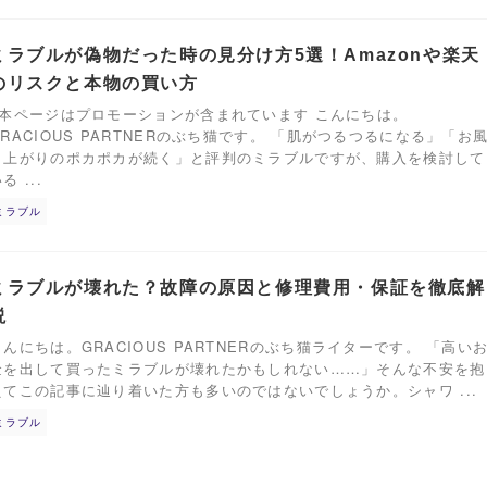
ミラブルが偽物だった時の見分け方5選！Amazonや楽天
のリスクと本物の買い方
※本ページはプロモーションが含まれています こんにちは。
GRACIOUS PARTNERのぶち猫です。 「肌がつるつるになる」「お
呂上がりのポカポカが続く」と評判のミラブルですが、購入を検討して
る ...
ミラブル
ミラブルが壊れた？故障の原因と修理費用・保証を徹底解
説
こんにちは。GRACIOUS PARTNERのぶち猫ライターです。 「高い
金を出して買ったミラブルが壊れたかもしれない……」そんな不安を抱
えてこの記事に辿り着いた方も多いのではないでしょうか。シャワ ...
ミラブル