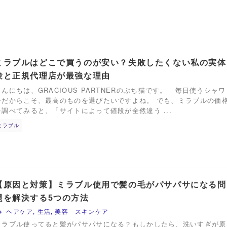
ミラブルはどこで買うのが安い？失敗したくない私の実体
験と正規代理店が最強な理由
こんにちは、GRACIOUS PARTNERのぶち猫です。 毎日使うシャワ
ーだからこそ、最高のものを選びたいですよね。 でも、ミラブルの価
を調べてみると、「サイトによって値段が全然違う ...
ミラブル
【原因と対策】ミラブル使用で髪の毛がパサパサになる問
題を解決する5つの方法
ヘアケア
,
生活
,
美容 スキンケア
ミラブル使ってると髪がパサパサになる？もしかしたら、洗いすぎが原