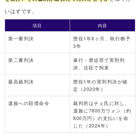
いはずです。
項目
内容
第一審判決
懲役1年6ヶ月、執行猶予
3年
第二審判決
暴行・脅迫罪で実刑判
決、法廷で拘束
最高裁判決
懲役1年の実刑判決が確
定（2020年）
遺族への賠償命令
裁判所はチェ氏に対し、
遺族に7800万ウォン（約
800万円）の支払いを命
じた（2024年）