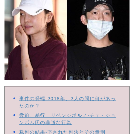
事件の発端-2018年、2人の間に何があっ
たのか？
脅迫、暴行、リベンジポルノ-チェ・ジョ
ンボム氏の非道な行為
裁判の結果-下された判決とその量刑